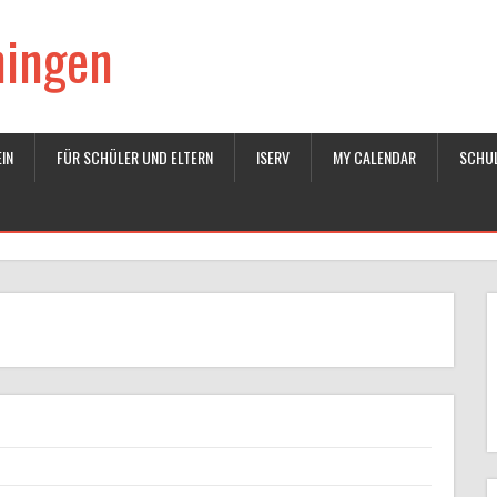
ningen
IN
FÜR SCHÜLER UND ELTERN
ISERV
MY CALENDAR
SCHU