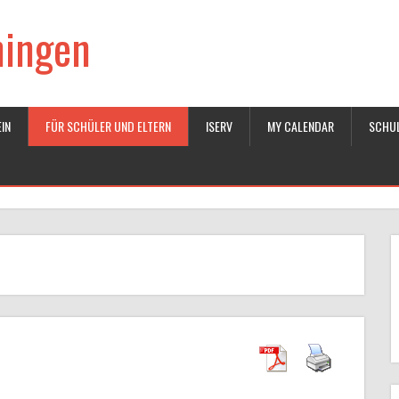
ningen
IN
FÜR SCHÜLER UND ELTERN
ISERV
MY CALENDAR
SCHU