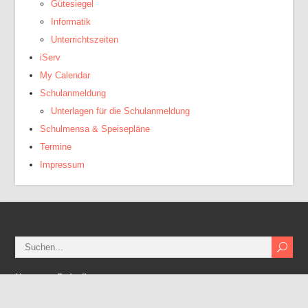
Gütesiegel
Informatik
Unterrichtszeiten
iServ
My Calendar
Schulanmeldung
Unterlagen für die Schulanmeldung
Schulmensa & Speisepläne
Termine
Impressum
Neueste Beiträge
Fahrradprämie des LK Cloppenburg