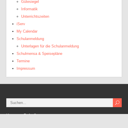
Gütesiegel
Informatik
Unterrichtszeiten
iServ
My Calendar
Schulanmeldung
Unterlagen für die Schulanmeldung
Schulmensa & Speisepläne
Termine
Impressum
Neueste Beiträge
Fahrradprämie des LK Cloppenburg