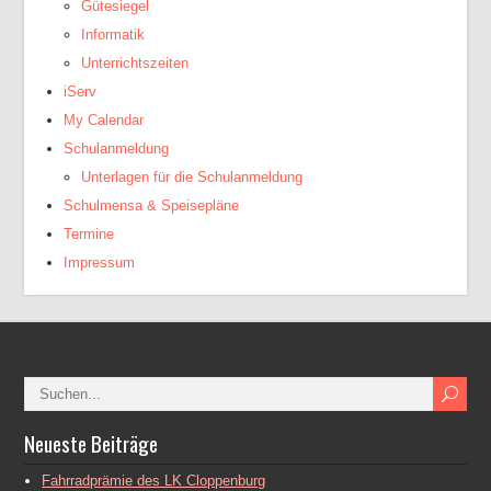
Gütesiegel
Informatik
Unterrichtszeiten
iServ
My Calendar
Schulanmeldung
Unterlagen für die Schulanmeldung
Schulmensa & Speisepläne
Termine
Impressum
Neueste Beiträge
Fahrradprämie des LK Cloppenburg