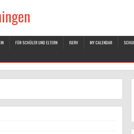
ningen
IN
FÜR SCHÜLER UND ELTERN
ISERV
MY CALENDAR
SCHU