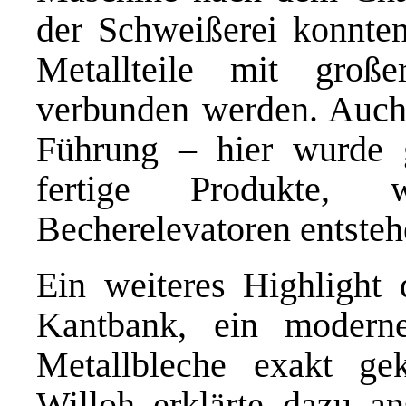
der Schweißerei konnten
Metallteile mit große
verbunden werden. Auch
Führung – hier wurde g
fertige Produkte
, w
Becherelevatoren
entsteh
Ein weiteres Highlight
Kantbank
, ein modern
Metallbleche exakt ge
Willoh
erklärte da
zu
an